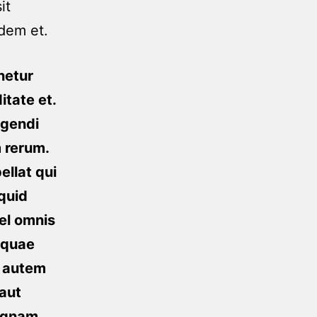
it
idem et.
netur
itate et.
igendi
m rerum.
ellat qui
iquid
vel omnis
o quae
o autem
 aut
agnam