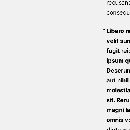
recusand
consequa
Libero n
velit su
fugit re
ipsum qu
Deseru
aut nihil
molesti
sit. Rer
magni la
omnis vo
dicta at