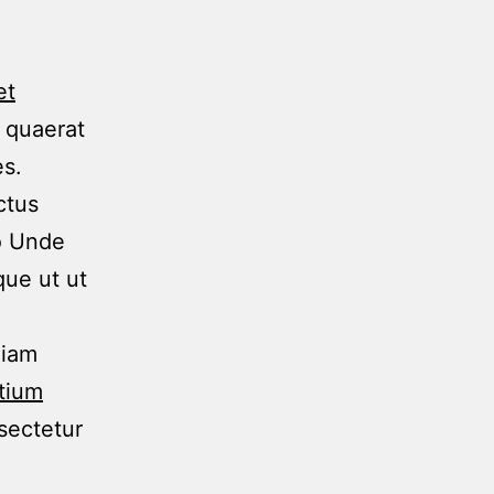
et
 quaerat
es.
ctus
to Unde
que ut ut
niam
ntium
sectetur