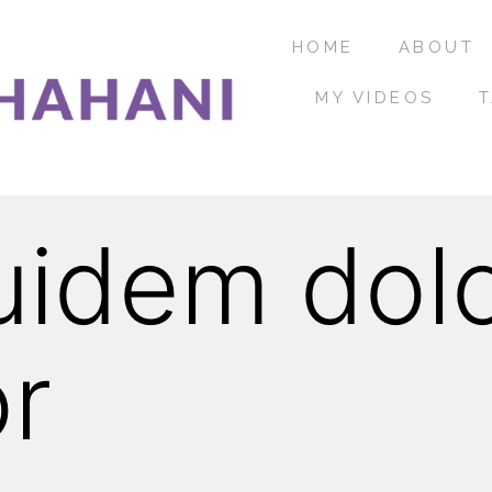
HOME
ABOUT
MY VIDEOS
T
idem dolo
or