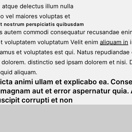
 atque delectus illum nulla
o vel maiores voluptas et
et nostrum perspiciatis quibusdam
us autem commodi consequatur recusandae eni
et voluptatem voluptatum Velit enim
aliquam in
i
amus et voluptates est qui. Natus repudiandae
 dolorem. distinctio sed ipsam dolorem et nisi. 
iquid aliquam.
dicta animi ullam et explicabo ea. Cons
magnam aut et error aspernatur quia.
scipit corrupti et non