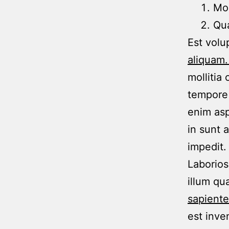
Mol
Qua
Est volu
aliquam.
mollitia
tempore 
enim as
in sunt 
impedit.
Laborios
illum qu
sapient
est inve