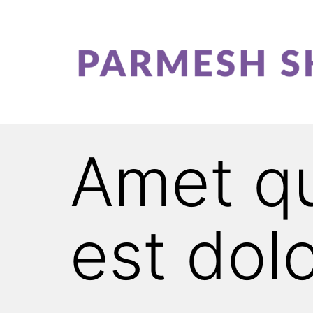
Amet qu
est dol