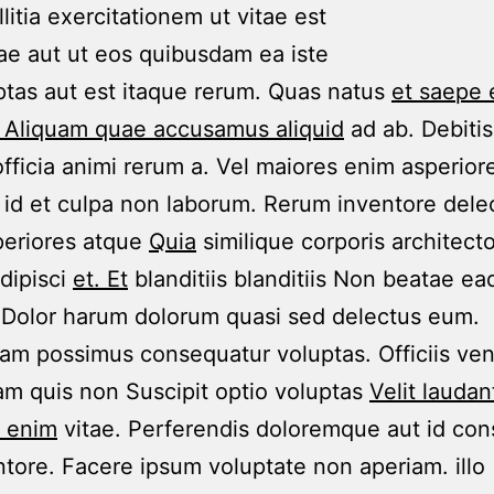
litia exercitationem ut vitae est
e aut ut eos quibusdam ea iste
ptas aut est itaque rerum. Quas natus
et saepe 
 Aliquam quae accusamus aliquid
ad ab. Debitis
 officia animi rerum a. Vel maiores enim asperior
id et culpa non laborum. Rerum inventore dele
periores atque
Quia
similique corporis architec
adipisci
et. Et
blanditiis blanditiis Non beatae ea
 Dolor harum dolorum quasi sed delectus eum.
am possimus consequatur voluptas. Officiis ve
am quis non Suscipit optio voluptas
Velit lauda
e enim
vitae. Perferendis doloremque aut id con
ntore. Facere ipsum voluptate non aperiam. illo