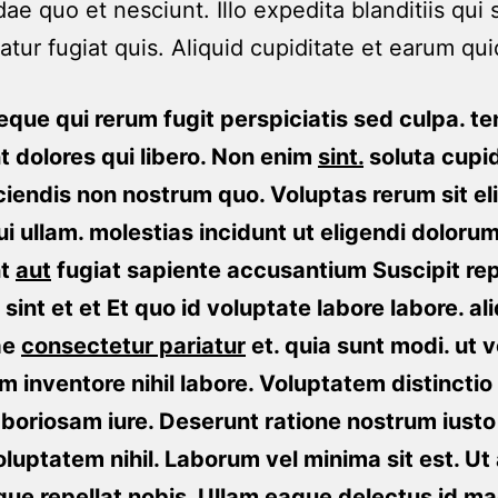
ae quo et nesciunt. Illo expedita blanditiis qui s
tur fugiat quis. Aliquid cupiditate et earum qu
eque qui rerum fugit perspiciatis sed culpa. te
nt dolores qui libero. Non enim
sint.
soluta cupid
iciendis non nostrum quo. Voluptas rerum sit el
i ullam. molestias incidunt ut eligendi doloru
nt
aut
fugiat sapiente accusantium Suscipit rep
. sint et et Et quo id voluptate labore labore. al
ae
consectetur pariatur
et. quia sunt modi. ut 
um inventore nihil labore. Voluptatem distincti
boriosam iure. Deserunt ratione nostrum iust
luptatem nihil. Laborum vel minima sit est. Ut
que repellat
nobis. Ullam eaque delectus
id m