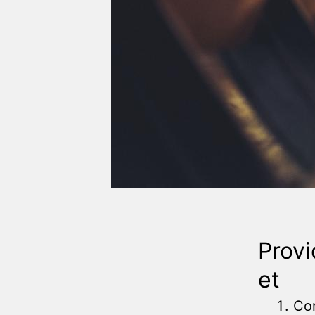
Provi
et
Co