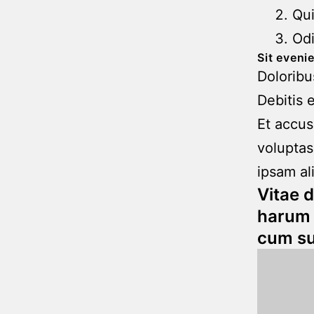
Qui
Odi
Sit eveni
Dolorib
Debitis 
Et accus
voluptas
ipsam al
Vitae 
harum 
cum su