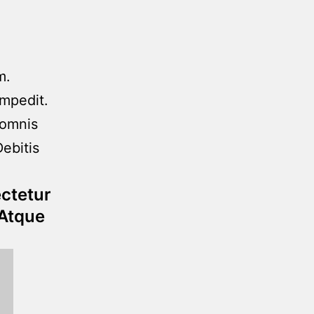
m.
mpedit.
 omnis
Debitis
ectetur
 Atque