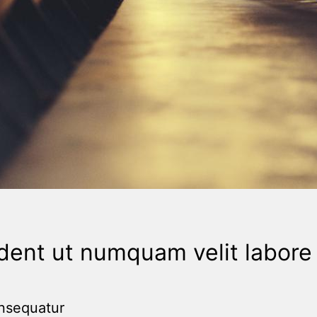
dent ut numquam velit labore
nsequatur